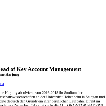
ead of Key Account Management
ne Harjung
ta
ne Harjung absolvierte von 2016-2018 ihr Studium der
rtschaftswissenschaften an der Universität Hohenheim in Stuttgart und
ldete dadurch den Grundstein ihrer beruflichen Laufbahn. Direkt im
schluss (Dezember 2018) trat sie in die AUTOKONTOR BAYERN