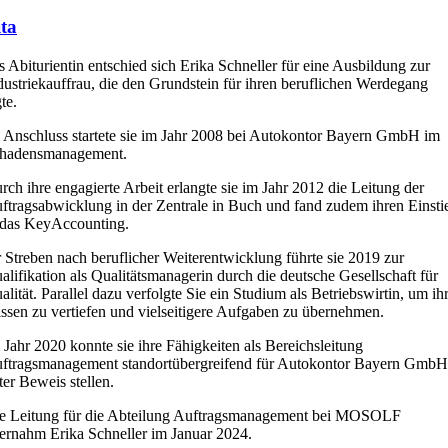
ta
s Abiturientin entschied sich Erika Schneller für eine Ausbildung zur
dustriekauffrau, die den Grundstein für ihren beruflichen Werdegang
te.
 Anschluss startete sie im Jahr 2008 bei Autokontor Bayern GmbH im
hadensmanagement.
rch ihre engagierte Arbeit erlangte sie im Jahr 2012 die Leitung der
ftragsabwicklung in der Zentrale in Buch und fand zudem ihren Einsti
 das KeyAccounting.
r Streben nach beruflicher Weiterentwicklung führte sie 2019 zur
alifikation als Qualitätsmanagerin durch die deutsche Gesellschaft für
alität. Parallel dazu verfolgte Sie ein Studium als Betriebswirtin, um ih
ssen zu vertiefen und vielseitigere Aufgaben zu übernehmen.
 Jahr 2020 konnte sie ihre Fähigkeiten als Bereichsleitung
ftragsmanagement standortübergreifend für Autokontor Bayern GmbH
ter Beweis stellen.
e Leitung für die Abteilung Auftragsmanagement bei MOSOLF
ernahm Erika Schneller im Januar 2024.