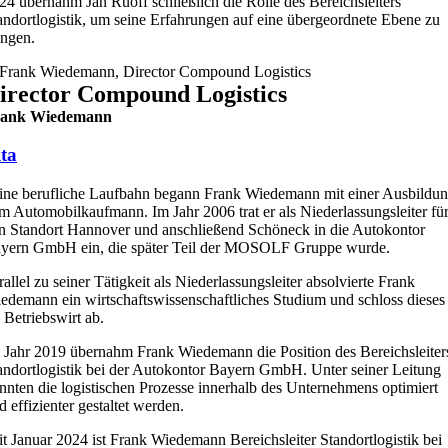
24 übernahm Jan Ruoff schließlich die Rolle des Bereichsleiters
andortlogistik, um seine Erfahrungen auf eine übergeordnete Ebene zu
ingen.
irector Compound Logistics
rank Wiedemann
ta
ine berufliche Laufbahn begann Frank Wiedemann mit einer Ausbildu
m Automobilkaufmann. Im Jahr 2006 trat er als Niederlassungsleiter fü
n Standort Hannover und anschließend Schöneck in die Autokontor
yern GmbH ein, die später Teil der MOSOLF Gruppe wurde.
rallel zu seiner Tätigkeit als Niederlassungsleiter absolvierte Frank
edemann ein wirtschaftswissenschaftliches Studium und schloss dieses
s Betriebswirt ab.
 Jahr 2019 übernahm Frank Wiedemann die Position des Bereichsleiter
andortlogistik bei der Autokontor Bayern GmbH. Unter seiner Leitung
nnten die logistischen Prozesse innerhalb des Unternehmens optimiert
d effizienter gestaltet werden.
it Januar 2024 ist Frank Wiedemann Bereichsleiter Standortlogistik bei