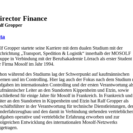
irector Finance
lf Gropper
ta
lf Gropper startete seine Karriere mit dem dualen Studium mit der
chrichtung „Transport, Spedition & Logistik“ innerhalb der MOSOLF
uppe in Verbindung mit der Berufsakademie Lörrach als erster Student
r Firma Mosolf im Jahr 1994.
hon während des Studiums lag der Schwerpunkt auf kaufmännischen
emen und im Controlling. Hier lag auch der Fokus nach dem Studium 
fgaben im internationalen Controlling und der ersten Verantwortung al
ufmännischer Leiter an den Standorten Kippenheim und Etzin, sowie
schließend für einige Jahre für Mosolf in Frankreich. In Frankreich und
äter an den Standorten in Kippenheim und Etzin hat Ralf Gropper als
schäftsführer in der Verantwortung für technische Dienstleistungen, de
nderfahrzeugbau und den damit in Verbindung stehenden vertriebliche
fgaben operative und vertriebliche Erfahrung erworben und zur
folgreichen Entwicklung des internationalen Mosolf-Netzwerks
igetragen.