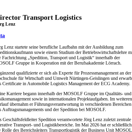
irector Transport Logistics
rg Lenz
ta
rg Lenz startete seine berufliche Laufbahn mit der Ausbildung zum
editionskaufmann sowie einem Studium der Betriebswirtschaftslehre m
r Fachrichtung „Spedition, Transport und Logistik“ innerhalb der
SOLF Gruppe in Kooperation mit der Berufsakademie Lörrach.
gänzend qualifizierte er sich als Experte für Prozessmanagement an der
chschule für Wirtschaft und Umwelt Nürtingen-Geislingen und erwarb
s Certificate in Automobile Logistics Management der ECG Academy.
ine Karriere begann innerhalb der MOSOLF Gruppe im Qualitäts- und
sikomanagement sowie in internationalen Projektaufgaben. Im weiteren
rlauf übernahm er Führungsverantwortung in verschiedenen Bereichen
s Auftragsmanagements und der Spedition bei MOSOLF.
s Geschäftsfeldleiter Spedition verantwortete Jörg Lenz zuletzt zentrale
erative Transport- und Logistikbereiche. Im Mai 2026 hat er schließlich
e Rolle des Bereichsleiters Transportlogistik der Business Unit MOSO