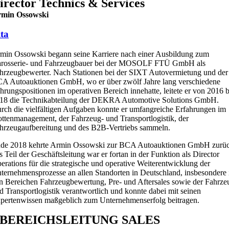
irector Technics & Services
min Ossowski
ta
min Ossowski begann seine Karriere nach einer Ausbildung zum
rosserie- und Fahrzeugbauer bei der MOSOLF FTÜ GmbH als
hrzeugbewerter. Nach Stationen bei der SIXT Autovermietung und der
A Autoauktionen GmbH, wo er über zwölf Jahre lang verschiedene
hrungspositionen im operativen Bereich innehatte, leitete er von 2016 b
18 die Technikabteilung der DEKRA Automotive Solutions GmbH.
rch die vielfältigen Aufgaben konnte er umfangreiche Erfahrungen im
ottenmanagement, der Fahrzeug- und Transportlogistik, der
hrzeugaufbereitung und des B2B-Vertriebs sammeln.
de 2018 kehrte Armin Ossowski zur BCA Autoauktionen GmbH zurüc
s Teil der Geschäftsleitung war er fortan in der Funktion als Director
erations für die strategische und operative Weiterentwicklung der
ternehmensprozesse an allen Standorten in Deutschland, insbesondere 
n Bereichen Fahrzeugbewertung, Pre- und Aftersales sowie der Fahrze
d Transportlogistik verantwortlich und konnte dabei mit seinen
pertenwissen maßgeblich zum Unternehmenserfolg beitragen.
BEREICHSLEITUNG SALES