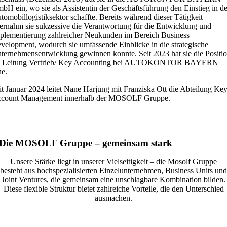
bH ein, wo sie als Assistentin der Geschäftsführung den Einstieg in d
tomobillogistiksektor schaffte. Bereits während dieser Tätigkeit
ernahm sie sukzessive die Verantwortung für die Entwicklung und
plementierung zahlreicher Neukunden im Bereich Business
velopment, wodurch sie umfassende Einblicke in die strategische
ternehmensentwicklung gewinnen konnte. Seit 2023 hat sie die Positi
s Leitung Vertrieb/ Key Accounting bei AUTOKONTOR BAYERN
ne.
it Januar 2024 leitet Nane Harjung mit Franziska Ott die Abteilung Ke
count Management innerhalb der MOSOLF Gruppe.
Die MOSOLF Gruppe – gemeinsam stark
Unsere Stärke liegt in unserer Vielseitigkeit – die Mosolf Gruppe
besteht aus hochspezialisierten Einzelunternehmen, Business Units und
Joint Ventures, die gemeinsam eine unschlagbare Kombination bilden.
Diese flexible Struktur bietet zahlreiche Vorteile, die den Unterschied
ausmachen.