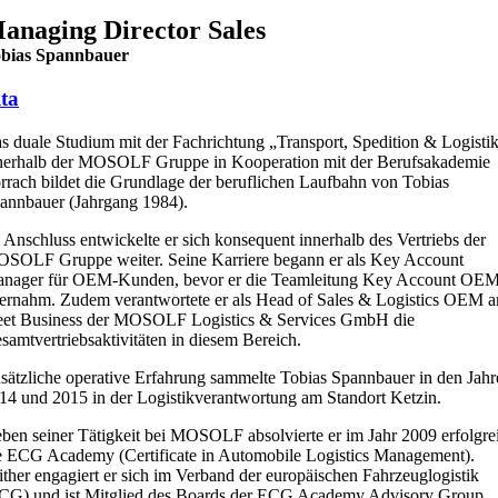
anaging Director Sales
bias Spannbauer
ta
s duale Studium mit der Fachrichtung „Transport, Spedition & Logisti
nerhalb der MOSOLF Gruppe in Kooperation mit der Berufsakademie
rrach bildet die Grundlage der beruflichen Laufbahn von Tobias
annbauer (Jahrgang 1984).
 Anschluss entwickelte er sich konsequent innerhalb des Vertriebs der
SOLF Gruppe weiter. Seine Karriere begann er als Key Account
nager für OEM-Kunden, bevor er die Teamleitung Key Account OE
ernahm. Zudem verantwortete er als Head of Sales & Logistics OEM 
eet Business der MOSOLF Logistics & Services GmbH die
samtvertriebsaktivitäten in diesem Bereich.
sätzliche operative Erfahrung sammelte Tobias Spannbauer in den Jahr
14 und 2015 in der Logistikverantwortung am Standort Ketzin.
ben seiner Tätigkeit bei MOSOLF absolvierte er im Jahr 2009 erfolgre
e ECG Academy (Certificate in Automobile Logistics Management).
ither engagiert er sich im Verband der europäischen Fahrzeuglogistik
CG) und ist Mitglied des Boards der ECG Academy Advisory Group.