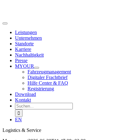
Zum
Inhalt
springen
Toggle
Navigation
Leistungen
Unternehmen
Standorte
Karriere
Nachhaltigkeit
Presse
MYOUR
Fahrzeugmanagement
Digitaler Frachtbrief
Hilfe Center & FAQ
Registrierung
Download
Kontakt
Suche
nach:
EN
Logistics & Service