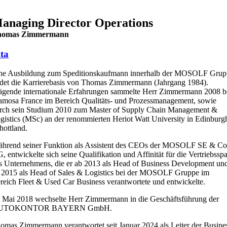
anaging Director Operations
homas Zimmermann
ta
ne Ausbildung zum Speditionskaufmann innerhalb der MOSOLF Grup
ldet die Karrierebasis von Thomas Zimmermann (Jahrgang 1984).
ägende internationale Erfahrungen sammelte Herr Zimmermann 2008 b
amosa France im Bereich Qualitäts- und Prozessmanagement, sowie
rch sein Studium 2010 zum Master of Supply Chain Management &
gistics (MSc) an der renommierten Heriot Watt University in Edinburg
hottland.
hrend seiner Funktion als Assistent des CEOs der MOSOLF SE & Co
, entwickelte sich seine Qualifikation und Affinität für die Vertriebsspa
s Unternehmens, die er ab 2013 als Head of Business Development un
 2015 als Head of Sales & Logistics bei der MOSOLF Gruppe im
reich Fleet & Used Car Business verantwortete und entwickelte.
 Mai 2018 wechselte Herr Zimmermann in die Geschäftsführung der
UTOKONTOR BAYERN GmbH.
omas Zimmermann verantwortet seit Januar 2024 als Leiter der Busine