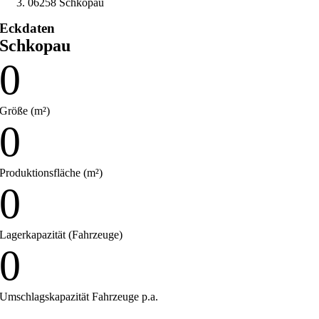
06258 Schkopau
Eckdaten
Schkopau
0
Größe (m²)
0
Produktionsfläche (m²)
0
Lagerkapazität (Fahrzeuge)
0
Umschlagskapazität Fahrzeuge p.a.