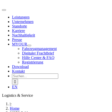
Zum
Inhalt
Toggle
springen
Navigation
Leistungen
Unternehmen
Standorte
Karriere
Nachhaltigkeit
Presse
MYOUR
Fahrzeugmanagement
Digitaler Frachtbrief
Hilfe Center & FAQ
Registrierung
Download
Kontakt
Suche
nach:
EN
Logistics & Service
|:
Home