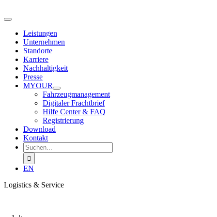
Zum
Inhalt
Toggle
springen
Navigation
Leistungen
Unternehmen
Standorte
Karriere
Nachhaltigkeit
Presse
MYOUR
Fahrzeugmanagement
Digitaler Frachtbrief
Hilfe Center & FAQ
Registrierung
Download
Kontakt
Suche
nach:
EN
Logistics & Service